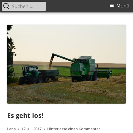
Suchen
Primäres
Menü
nach:
Menü
Springe
Bauernhof Rose
Willkommen auf unserer Website!
zum
Inhalt
Es geht los!
Autor
Veröffentlicht
zu Es geht los!
Lena
12. Juli 2017
Hinterlasse einen Kommentar