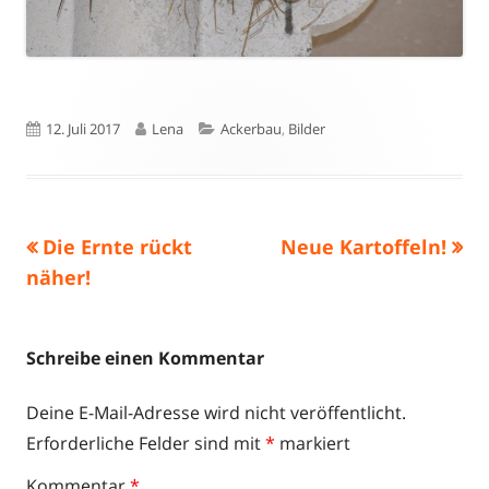
Veröffentlicht
Autor
Kategorien
12. Juli 2017
Lena
Ackerbau
,
Bilder
am
Vorheriger
Nächster
Die Ernte rückt
Neue Kartoffeln!
Beitragsnavigation
Beitrag:
Beitrag
näher!
Schreibe einen Kommentar
Deine E-Mail-Adresse wird nicht veröffentlicht.
Erforderliche Felder sind mit
*
markiert
Kommentar
*