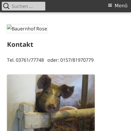
Suchen
Primäres
Menü
nach:
Menü
Springe
Bauernhof Rose
Willkommen auf unserer Website!
zum
Inhalt
Kontakt
Tel. 03761/77748 oder: 0157/81970779