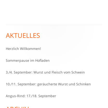
AKTUELLES
Haupt-
Seitenleiste
Herzlich Willkommen!
Sommerpause im Hofladen
3./4. September: Wurst und Fleisch vom Schwein
10./11. September: geräucherte Wurst und Schinken
Angus-Rind: 17./18. September