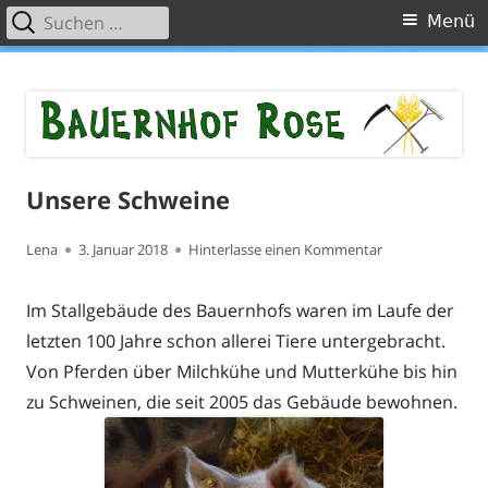
Suchen
Primäres
Menü
nach:
Menü
Springe
Bauernhof Rose
Willkommen auf unserer Website!
zum
Inhalt
Unsere Schweine
Autor
Veröffentlicht
zu Unsere Schw
Lena
3. Januar 2018
Hinterlasse einen Kommentar
am
Im Stallgebäude des Bauernhofs waren im Laufe der
letzten 100 Jahre schon allerei Tiere untergebracht.
Von Pferden über Milchkühe und Mutterkühe bis hin
zu Schweinen, die seit 2005 das Gebäude bewohnen.