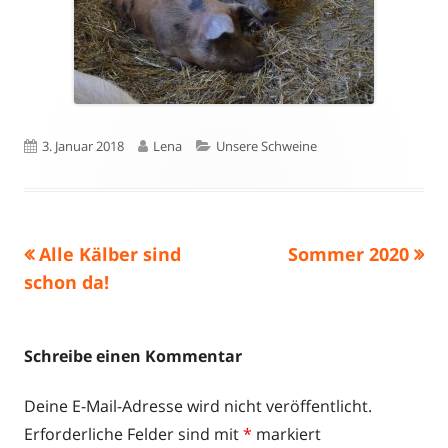
Veröffentlicht
Autor
Kategorien
3. Januar 2018
Lena
Unsere Schweine
am
Vorheriger
Nächster
Alle Kälber sind
Sommer 2020
Beitragsnavigation
Beitrag:
Beitrag
schon da!
Schreibe einen Kommentar
Deine E-Mail-Adresse wird nicht veröffentlicht.
Erforderliche Felder sind mit
*
markiert