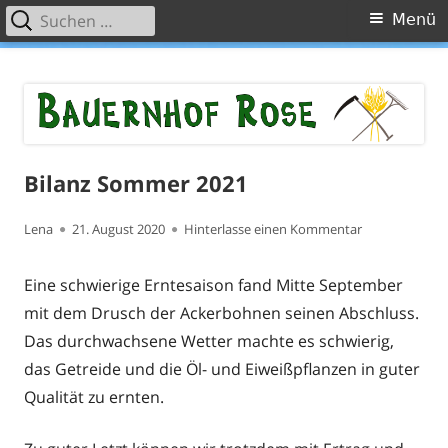
Suchen
Primäres
Menü
nach:
Menü
Springe
Bauernhof Rose
Willkommen auf unserer Website!
zum
Inhalt
Bilanz Sommer 2021
Autor
Veröffentlicht
zu Bilanz Som
Lena
21. August 2020
Hinterlasse einen Kommentar
am
Eine schwierige Erntesaison fand Mitte September
mit dem Drusch der Ackerbohnen seinen Abschluss.
Das durchwachsene Wetter machte es schwierig,
das Getreide und die Öl- und Eiweißpflanzen in guter
Qualität zu ernten.