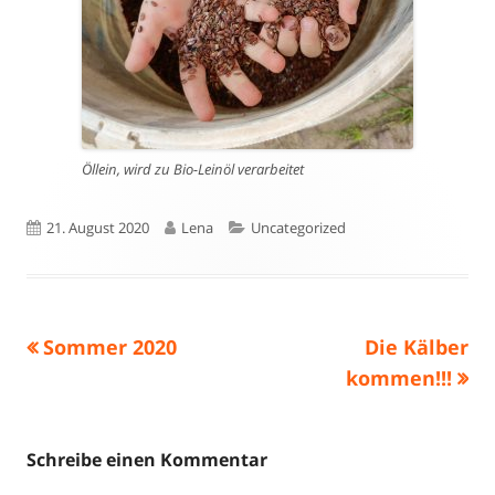
Öllein, wird zu Bio-Leinöl verarbeitet
Veröffentlicht
Autor
Kategorien
21. August 2020
Lena
Uncategorized
am
Vorheriger
Nächster
Sommer 2020
Die Kälber
Beitragsnavigation
Beitrag:
Beitrag
kommen!!!
Schreibe einen Kommentar